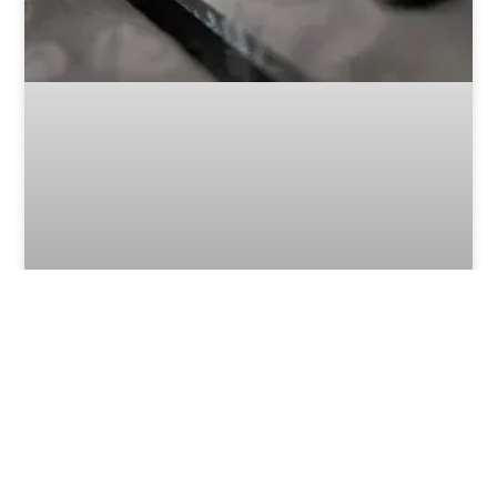
Stampo rapido, consegna rapida: ecco come
funziona!
2025-08-13
Conoscenza