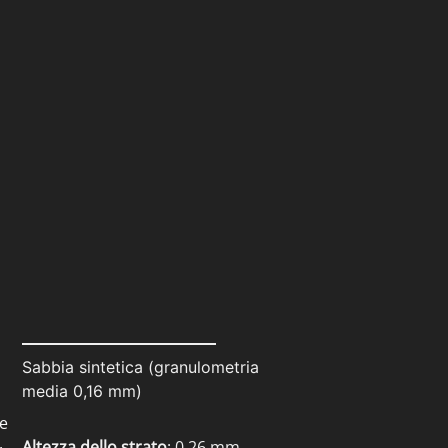
Sabbia sintetica (granulometria
media 0,16 mm)
ee
.
Altezza dello strato
: 0,26 mm