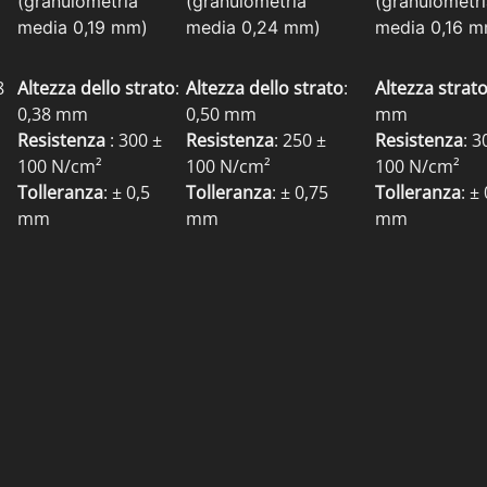
(granulometria
(granulometria
(granulometr
media 0,19 mm)
media 0,24 mm)
media 0,16 m
8
Altezza dello strato
:
Altezza dello strato
:
Altezza strat
0,38 mm
0,50 mm
mm
Resistenza
: 300 ±
Resistenza
: 250 ±
Resistenza
: 3
100 N/cm²
100 N/cm²
100 N/cm²
Tolleranza
: ± 0,5
Tolleranza
: ± 0,75
Tolleranza
: ±
mm
mm
mm