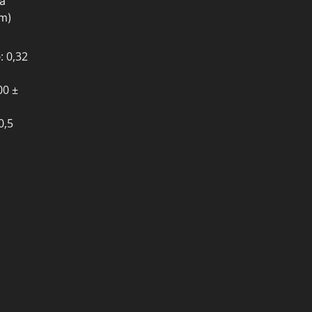
ia
m)
o
: 0,32
00 ±
 0,5