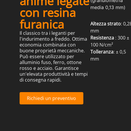
anime legate
(granulometria
con resina
media 0,13 mm)
furanica
Altezza strato
: 0,2
mm
Il classico tra i leganti per
Resistenza
: 300 ±
l'indurimento a freddo. Ottima
economia combinata con
100 N/cm²
buone proprietà meccaniche.
Tolleranza
: ± 0,5
Può essere utilizzato per
mm
alluminio fuso, ferro, ottone
rosso e acciaio. Garantisce
un'elevata produttività e tempi
di consegna rapidi.
Richiedi un preventivo