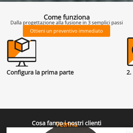
Come funziona
Dalla progettazione alla fusione in 3 semplici passi
Ottieni un preventivo immediato
Configura la prima parte
2.
Cosa fanno i nostri clienti
Vetrina