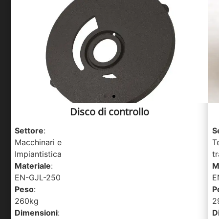
Disco di controllo
Settore
:
S
Macchinari e
T
Impiantistica
t
Materiale
:
M
EN-GJL-250
E
Peso
:
P
260kg
2
Dimensioni
:
D