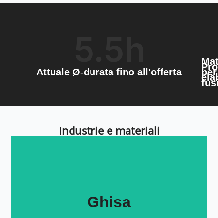
5.5
h
Mat
Pro
Attuale Ø-durata fino all'offerta
per
ela
fus
Industrie e materiali
Ghisa