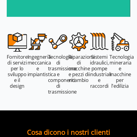
Fornitore
Ingegneria
Tecnologia
Riparazione
Sistemi
Tecnologia
di servizi
meccanica
di
di
idraulici,
mineraria
per lo
e
trasmissione
macchine
pompe
e
sviluppo
impiantistica
e
e pezzi di
industriali
macchine
e il
componenti
ricambio
e
per
design
di
raccordi
l'edilizia
trasmissione
Cosa dicono i nostri clienti