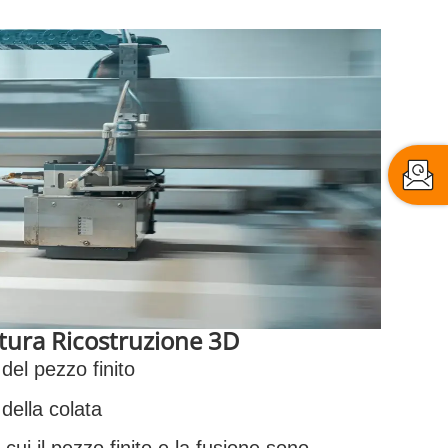
itura Ricostruzione 3D
 del pezzo finito
 della colata
cui il pezzo finito e la fusione sono