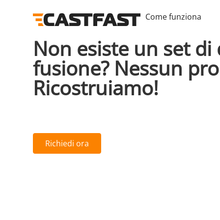
Come funziona
Non esiste un set di 
fusione? Nessun pr
Ricostruiamo!
Indipendentemente dal luogo e dal modo in cui si 
dati 3D spesso non funziona nulla. CASTFAST interv
3D. In modo che le cose possano continuare.
Richiedi ora