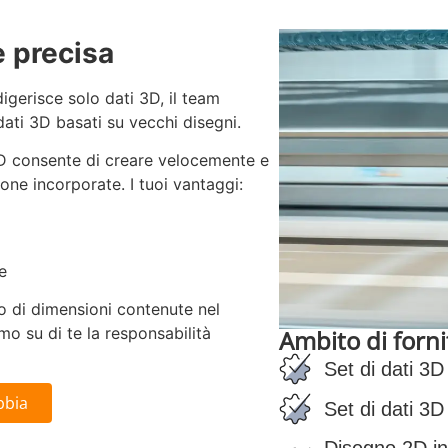
e precisa
digerisce solo dati 3D, il team
ati 3D basati su vecchi disegni.
 3D consente di creare velocemente e
one incorporate. I tuoi vantaggi:
e
o di dimensioni contenute nel
mo su di te la responsabilità
Ambito di forn
Set di dati 3D
bbia
Set di dati 3D
Disegno 2D in 