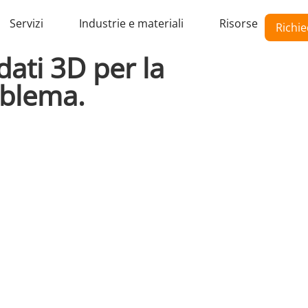
Servizi
Industrie e materiali
Risorse
Richie
dati 3D per la
oblema.
desidera produrre un getto, senza un set di
iene e ti aiuta a ottenere rapidamente i dati