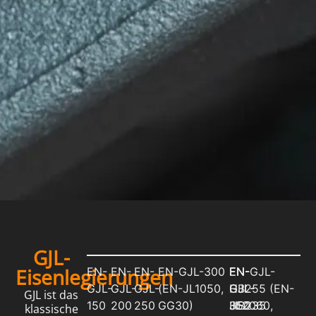
GJL-
Eisenlegierungen
EN-
EN-
EN-
EN-GJL-300
EN-
EN-
EN-GJL-
GJL-
GJL-
GJL-
(EN-JL1050,
GJL-
GJL-
HB255 (EN-
GJL ist das
150
200
250
GG30)
350
HB235
JL2060,
klassische