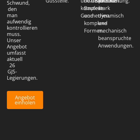
Gussteile.
und
beanspruchte
Geometrien.
Bauteile.
für
Belastung.
Schwund,
komplexe
Bauteile
stark
den
man
Geometrien.
und
dynamisch
aufwendig
komplexe
und
kontrollieren
Formen.
mechanisch
muss.
beanspruchte
Unser
Anwendungen.
Angebot
umfasst
aktuell
26
GJS-
Legierungen.
Angebot
einholen