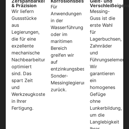
Zerspanbarkeit
Korrosionsbeständigkeit
Gleit- und
& Präzision
Verschleißeigen
Für
Wir liefern
Messing-
Anwendungen
Gussstücke
Guss ist die
in der
aus
erste Wahl
Wasserführung
Legierungen,
für
oder im
die für eine
Lagerbuchsen,
maritimen
exzellente
Zahnräder
Bereich
mechanische
und
greifen wir
Nachbearbeitung
Führungselemente
auf
optimiert
Wir
entzinkungsbeständige
sind. Das
garantieren
Sonder-
spart Zeit
ein
Messinglegierungen
und
homogenes
zurück.
Werkzeugkosten
Gefüge
in Ihrer
ohne
Fertigung.
Lunkerbildung,
um die
Langlebigkeit
Ihrer