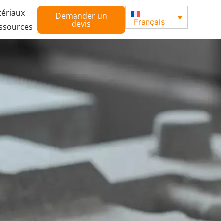
tériaux
Demander un
Français
devis
ssources