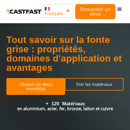
Demander un
Français
devis
Comment 
Industri
Tout savoir sur la fonte
grise : propriétés,
domaines d'application et
avantages
Obtenir un devis
Voir les matériaux
immédiat
+  
120
  Matériaux
en aluminium, acier, fer, bronze, laiton et cuivre