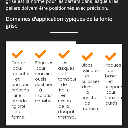
grise est la norme pour les carters dans lesquels les
paliers doivent être positionnés avec précision.
Domaines d'application typiques de la fonte
grise
Carter
Béquilles
Les
Blocs-
Plaques
pour
pour
disques
cylindres
de
réducteurs
machines-
et
et
base
et
outils
tambours
culasses
et
pompes
destinées
de
dans
supports
présentant
à
frein,
la
pour
une
l'isolation
en
construction
équipeme
grande
antivibratoire.
raison
de
lourds.
rigidité
de la
moteurs.
de
dissipation
forme.
thermique.