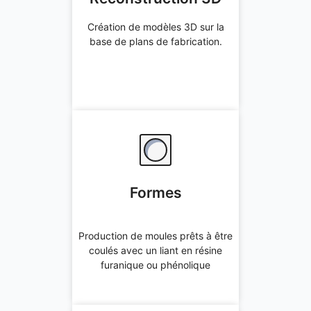
Offre immédiate
Création de modèles 3D sur la
base de plans de fabrication.
Formes
Production de moules prêts à être
Formes
coulés avec un liant en résine
furanique ou phénolique
Production de moules prêts à être
Offre immédiate
coulés avec un liant en résine
furanique ou phénolique