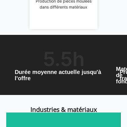
Production de pièces moulées
dans différents matériaux
5.5
h
Mat
Durée moyenne actuelle jusqu'à
Pr
de
l'offre
tra
fon
Industries & matériaux