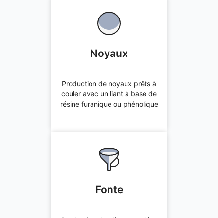
Noyaux
Production de noyaux prêts à
Noyaux
couler avec un liant à base de
résine furanique ou phénolique
Production de noyaux prêts à
Offre immédiate
couler avec un liant à base de
résine furanique ou phénolique
Fonte
Production de pièces moulées
Fonte
dans différents matériaux
Offre immédiate