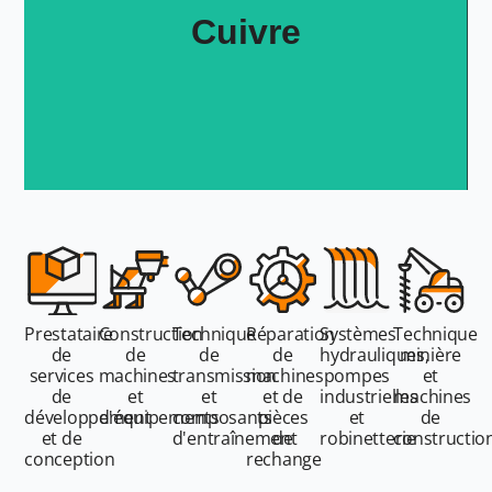
Cuivre
Prestataire
Construction
Technique
Réparation
Systèmes
Technique
de
de
de
de
hydrauliques,
minière
services
machines
transmission
machines
pompes
et
de
et
et
et de
industrielles
machines
développement
d'équipements
composants
pièces
et
de
et de
d'entraînement
de
robinetterie
constructio
conception
rechange