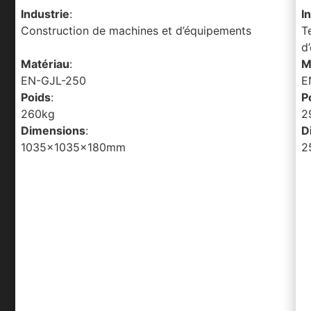
Industrie
:
I
Construction de machines et d’équipements
T
d
Matériau
:
M
EN-GJL-250
E
Poids
:
P
260kg
2
Dimensions
:
D
1035x1035x180mm
2