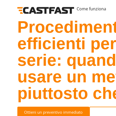
Come funziona
Procedimenti
efficienti pe
serie: quan
usare un me
piuttosto ch
Ottieni un preventivo immediato
Visualizza i