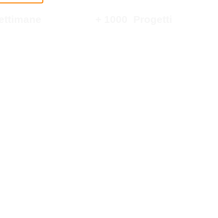
 Settimane
+ 
1000
  Progetti
la consegna
realizzato, con una percentuale di
successo del 98%