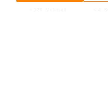
+ 
120
  Materiali
< 
4
 
in alluminio, acciaio, ferro, bronzo,
fino al
ottone e rame