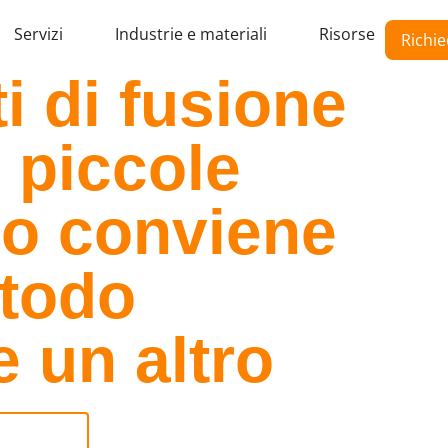
Servizi
Industrie e materiali
Risorse
Richie
 di fusione
r piccole
do conviene
todo
e un altro
 materiali